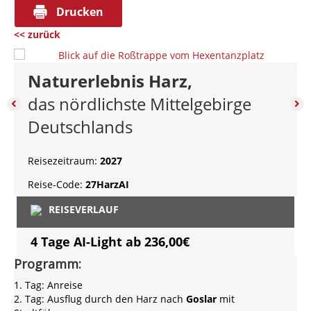
R
Drucken
h
w
e
l
a
<< zurück
i
Z
h
s
i
l
e
e
D
Naturerlebnis Harz,
k
l
e
a
g
u
das nördlichste Mittelgebirge
t
e
t
e
Deutschlands
b
s
g
i
c
o
e
h
Reisezeitraum:
2027
r
t
e
i
e
R
Reise-Code:
27HarzAI
e
e
g
REISEVERLAUF
i
o
4 Tage AI-Light ab
236,00€
n
Programm:
1. Tag: Anreise
2. Tag: Ausflug durch den Harz nach
Goslar
mit