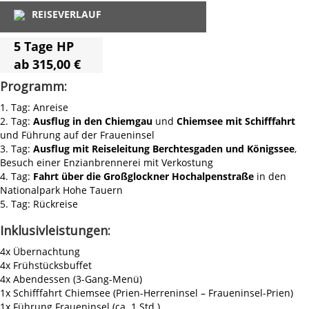
REISEVERLAUF
5 Tage HP
ab
315,00 €
Programm:
1. Tag: Anreise
2. Tag:
Ausflug in den Chiemgau
und
Chiemsee mit Schifffahrt
und Führung auf der Fraueninsel
3. Tag:
Ausflug mit Reiseleitung Berchtesgaden und Königssee
,
Besuch einer Enzianbrennerei mit Verkostung
4. Tag:
Fahrt über die Großglockner Hochalpenstraße
in den
Nationalpark Hohe Tauern
5. Tag: Rückreise
Inklusivleistungen:
4x Übernachtung
4x Frühstücksbuffet
4x Abendessen (3-Gang-Menü)
1x Schifffahrt Chiemsee (Prien-Herreninsel – Fraueninsel-Prien)
1x Führung Fraueninsel (ca. 1 Std.)