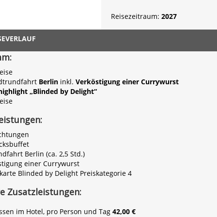
Reisezeitraum:
2027
SEVERLAUF
mm:
eise
adtrundfahrt
Berlin
inkl.
Verköstigung einer Currywurst
ighlight „Blinded by Delight“
eise
leistungen:
chtungen
cksbuffet
dfahrt Berlin (ca. 2,5 Std.)
östigung einer Currywurst
skarte Blinded by Delight Preiskategorie 4
e Zusatzleistungen:
sen im Hotel, pro Person und Tag
42,00 €