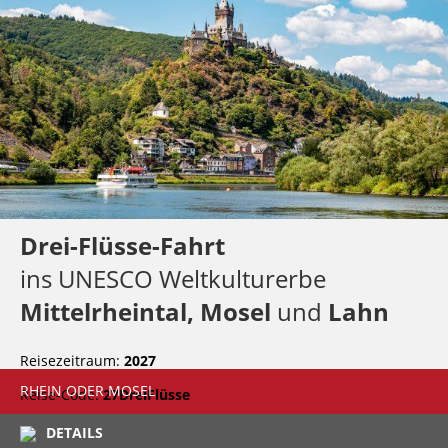
Drei-Flüsse-Fahrt
ins UNESCO Weltkulturerbe
Mittelrheintal,
Mosel
und
Lahn
Reisezeitraum:
2027
RHEIN ODER MOSEL
Reise-Code:
27DreiFlüsse
DETAILS