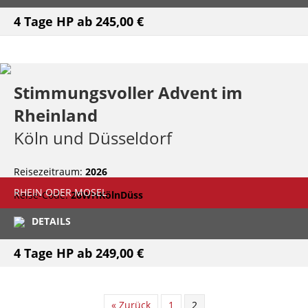
4 Tage HP ab
245,00 €
Stimmungsvoller Advent im
Rheinland
Köln und Düsseldorf
Reisezeitraum:
2026
RHEIN ODER MOSEL
Reise-Code:
26WHKölnDüss
DETAILS
4 Tage HP ab
249,00 €
« Zurück
1
2