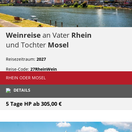
e
t
e
b
s
g
i
c
o
e
h
r
t
e
i
e
R
Weinreise
an Vater
Rhein
e
e
und Tochter
Mosel
g
i
o
Reisezeitraum:
2027
n
Reise-Code:
27RheinWein
RHEIN ODER MOSEL
DETAILS
5 Tage HP ab
305,00 €